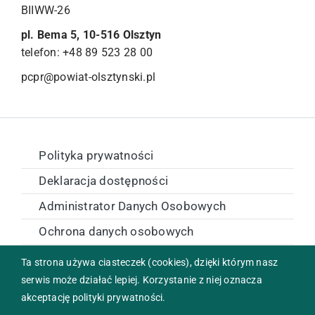
BIIWW-26
pl. Bema 5, 10-516 Olsztyn
telefon: +48 89 523 28 00
pcpr@powiat-olsztynski.pl
Polityka prywatności
Deklaracja dostępności
Administrator Danych Osobowych
Ochrona danych osobowych
Zamówienia publiczne
Ta strona używa ciasteczek (cookies), dzięki którym nasz
serwis może działać lepiej. Korzystanie z niej oznacza
akceptację polityki prywatności.
Copyright © 2024 Powiatowe Centrum Pomocy Rodzinie w