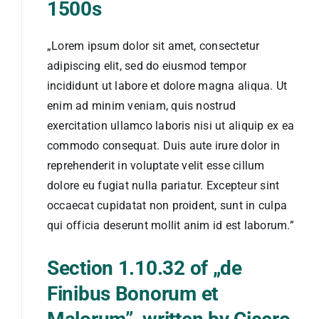
1500s
Wystąpienia w telewizji
„Lorem ipsum dolor sit amet, consectetur
adipiscing elit, sed do eiusmod tempor
incididunt ut labore et dolore magna aliqua. Ut
Rodzicielstwo zastępcze w praktyce
enim ad minim veniam, quis nostrud
exercitation ullamco laboris nisi ut aliquip ex ea
Czyje życie może się TU zmienić?
commodo consequat. Duis aute irure dolor in
reprehenderit in voluptate velit esse cillum
dolore eu fugiat nulla pariatur. Excepteur sint
occaecat cupidatat non proident, sunt in culpa
qui officia deserunt mollit anim id est laborum.”
Section 1.10.32 of „de
Finibus Bonorum et