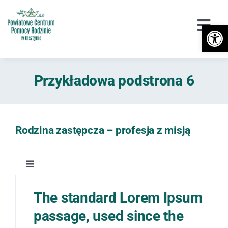
Przejdź
do
Otwórz 
Togg
zawartości
Navi
Urząd
Przykładowa podstrona 6
Orzekanie o Niepełnosprawności
Niepełnosprawność
Rodzina zastępcza – profesja z misją
DPS / Cudzoziemcy
Piecza zastępcza
Toggle
Navigation
Informacje ogólne
Przeciwdziałanie przemocy
The standard Lorem Ipsum
passage, used since the
Wsparcie
Reportaże radiowe