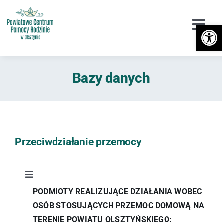
Przejdź
do
Otwórz 
Togg
zawartości
Navi
Urząd
Bazy danych
Orzekanie o Niepełnosprawności
Niepełnosprawność
DPS / Cudzoziemcy
Przeciwdziałanie przemocy
Piecza zastępcza
Toggle
Przeciwdziałanie przemocy
Navigation
PODMIOTY REALIZUJĄCE DZIAŁANIA WOBEC
Informacje ogólne
OSÓB STOSUJĄCYCH PRZEMOC DOMOWĄ NA
Wsparcie
TERENIE POWIATU OLSZTYŃSKIEGO: