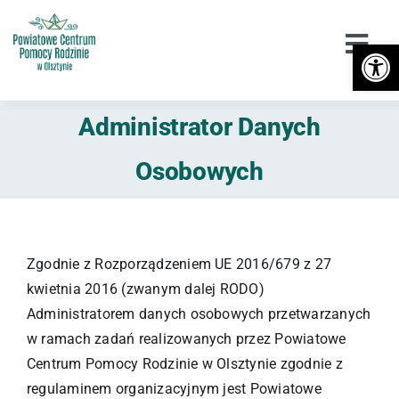
Przejdź
do
Otwórz 
Togg
zawartości
Navi
Urząd
Administrator Danych
Orzekanie o Niepełnosprawności
Osobowych
Niepełnosprawność
DPS / Cudzoziemcy
Zgodnie z Rozporządzeniem UE 2016/679 z 27
kwietnia 2016 (zwanym dalej RODO)
Piecza zastępcza
Administratorem danych osobowych przetwarzanych
w ramach zadań realizowanych przez Powiatowe
Przeciwdziałanie przemocy
Centrum Pomocy Rodzinie w Olsztynie zgodnie z
regulaminem organizacyjnym jest Powiatowe
Wsparcie