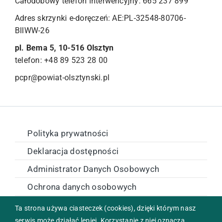
Całodobowy telefon interwencyjny: 665 237 899
Adres skrzynki e-doręczeń: AE:PL-32548-80706-
BIIWW-26
pl. Bema 5, 10-516 Olsztyn
telefon: +48 89 523 28 00
pcpr@powiat-olsztynski.pl
Polityka prywatności
Deklaracja dostępności
Administrator Danych Osobowych
Ochrona danych osobowych
Zamówienia publiczne
Ta strona używa ciasteczek (cookies), dzięki którym nasz
serwis może działać lepiej. Korzystanie z niej oznacza