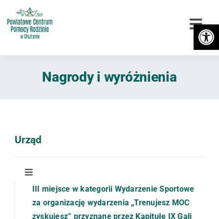
Przejdź
do
Otwórz 
Togg
zawartości
Navi
Urząd
Nagrody i wyróżnienia
Orzekanie o Niepełnosprawności
Niepełnosprawność
DPS / Cudzoziemcy
Urząd
Piecza zastępcza
Toggle
Przeciwdziałanie przemocy
Navigation
III miejsce w kategorii Wydarzenie Sportowe
Struktura organizacyjna
za organizację wydarzenia „Trenujesz MOC
Wsparcie
zyskujesz” przyznane przez Kapitułę IX Gali