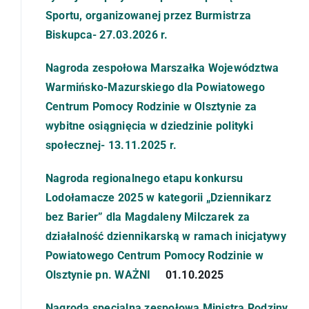
e-Doręczenia
Sportu, organizowanej przez Burmistrza
Biskupca- 27.03.2026 r.
Regulamin
Nagroda zespołowa Marszałka Województwa
Warmińsko-Mazurskiego dla Powiatowego
Kadry
Centrum Pomocy Rodzinie w Olsztynie za
wybitne osiągnięcia w dziedzinie polityki
społecznej- 13.11.2025 r.
Projekty
Nagroda regionalnego etapu konkursu
Nagrody i wyróżnienia
Lodołamacze 2025 w kategorii „Dziennikarz
bez Barier” dla Magdaleny Milczarek za
działalność dziennikarską w ramach inicjatywy
Ważne dokumenty
Powiatowego Centrum Pomocy Rodzinie w
Olsztynie pn. WAŻNI
01.10.2025
Oferty pracy
Nagroda specjalna zespołowa Ministra Rodziny