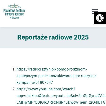
Przejdź
do
Otwórz 
Togg
zawartości
Navi
Urząd
Reportaże radiowe 2025
Orzekanie o Niepełnosprawności
Niepełnosprawność
DPS / Cudzoziemcy
https://radioolsztyn.pl/pomoc-rodzinom-
zastepczym-pilnie-poszukiwana-pcpr-ruszylo-z-
Piecza zastępcza
kampania/01807547
https://www.youtube.com/watch?
Przeciwdziałanie przemocy
app=desktop&feature=youtu.be&si=5mGpGynaZA0
LMHiyMPrQDIGIkDRPxNdRnuDwcw_aem_zrO4IBTG
Wsparcie