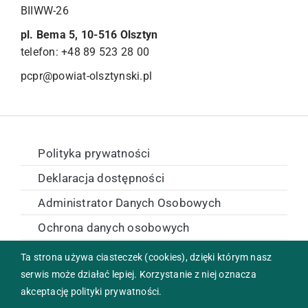
BIIWW-26
pl. Bema 5, 10-516 Olsztyn
telefon: +48 89 523 28 00
pcpr@powiat-olsztynski.pl
Polityka prywatności
Deklaracja dostępności
Administrator Danych Osobowych
Ochrona danych osobowych
Zamówienia publiczne
Ta strona używa ciasteczek (cookies), dzięki którym nasz
serwis może działać lepiej. Korzystanie z niej oznacza
akceptację polityki prywatności.
Copyright © 2024 Powiatowe Centrum Pomocy Rodzinie w