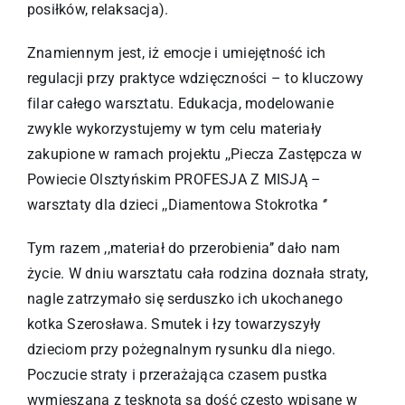
posiłków, relaksacja).
Znamiennym jest, iż emocje i umiejętność ich
regulacji przy praktyce wdzięczności – to kluczowy
filar całego warsztatu. Edukacja, modelowanie
zwykle wykorzystujemy w tym celu materiały
zakupione w ramach projektu ,,Piecza Zastępcza w
Powiecie Olsztyńskim PROFESJA Z MISJĄ –
warsztaty dla dzieci ,,Diamentowa Stokrotka ‘’
Tym razem ,,materiał do przerobienia’’ dało nam
życie. W dniu warsztatu cała rodzina doznała straty,
nagle zatrzymało się serduszko ich ukochanego
kotka Szerosława. Smutek i łzy towarzyszyły
dzieciom przy pożegnalnym rysunku dla niego.
Poczucie straty i przerażająca czasem pustka
wymieszana z tęsknotą są dość często wpisane w