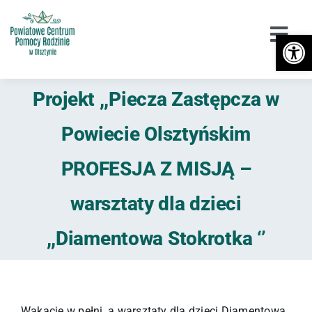
Przejdź
do
Otwórz 
Togg
zawartości
Navi
Urząd
Projekt ,,Piecza Zastępcza w
Orzekanie o Niepełnosprawności
Powiecie Olsztyńskim
Niepełnosprawność
PROFESJA Z MISJĄ –
DPS / Cudzoziemcy
warsztaty dla dzieci
Piecza zastępcza
,,Diamentowa Stokrotka ‘’
Przeciwdziałanie przemocy
Wsparcie
Wakacje w pełni, a warsztaty dla dzieci Diamentowa