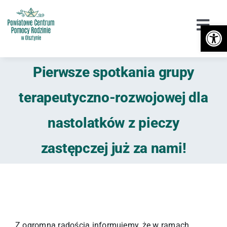
Przejdź
do
Otwórz 
Togg
zawartości
Navi
Urząd
Pierwsze spotkania grupy
Orzekanie o Niepełnosprawności
terapeutyczno-rozwojowej dla
Niepełnosprawność
nastolatków z pieczy
DPS / Cudzoziemcy
zastępczej już za nami!
Piecza zastępcza
Przeciwdziałanie przemocy
Wsparcie
Z ogromną radością informujemy, że w ramach