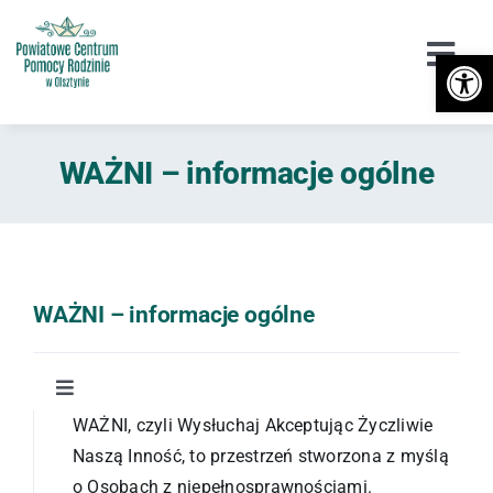
Przejdź
do
Otwórz 
Togg
zawartości
Navi
Urząd
WAŻNI – informacje ogólne
Orzekanie o Niepełnosprawności
Niepełnosprawność
DPS / Cudzoziemcy
WAŻNI – informacje ogólne
Piecza zastępcza
Toggle
Przeciwdziałanie przemocy
Navigation
WAŻNI, czyli Wysłuchaj Akceptując Życzliwie
WAŻNI
Naszą Inność, to przestrzeń stworzona z myślą
Wsparcie
o Osobach z niepełnosprawnościami.