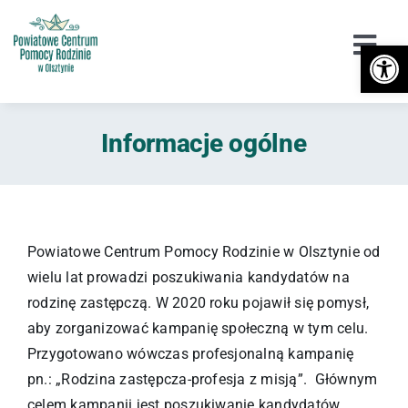
Przejdź
do
Otwórz 
Togg
zawartości
Navi
Urząd
Informacje ogólne
Orzekanie o Niepełnosprawności
Niepełnosprawność
DPS / Cudzoziemcy
Powiatowe Centrum Pomocy Rodzinie w Olsztynie od
wielu lat prowadzi poszukiwania kandydatów na
Piecza zastępcza
rodzinę zastępczą. W 2020 roku pojawił się pomysł,
aby zorganizować kampanię społeczną w tym celu.
Przeciwdziałanie przemocy
Przygotowano wówczas profesjonalną kampanię
pn.: „Rodzina zastępcza-profesja z misją”. Głównym
Wsparcie
celem kampanii jest poszukiwanie kandydatów,