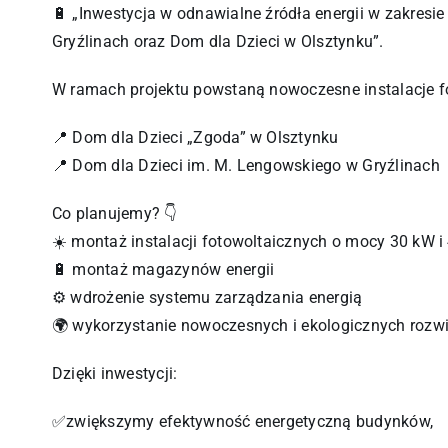
🔋 „Inwestycja w odnawialne źródła energii w zakresi
Gryźlinach oraz Dom dla Dzieci w Olsztynku”.
W ramach projektu powstaną nowoczesne instalacje 
📍 Dom dla Dzieci „Zgoda” w Olsztynku
📍 Dom dla Dzieci im. M. Lengowskiego w Gryźlinach
Co planujemy? 👇
☀️ montaż instalacji fotowoltaicznych o mocy 30 kW i
🔋 montaż magazynów energii
⚙️ wdrożenie systemu zarządzania energią
🌍 wykorzystanie nowoczesnych i ekologicznych rozw
Dzięki inwestycji:
✅zwiększymy efektywność energetyczną budynków,