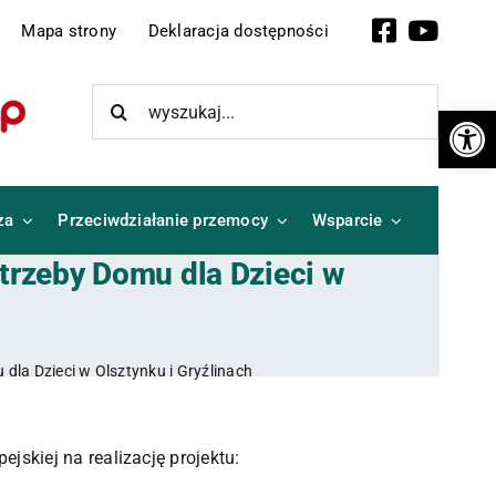
Facebook
YouTub
Mapa strony
Deklaracja dostępności
Szukaj
Otwórz 
za
Przeciwdziałanie przemocy
Wsparcie
trzeby Domu dla Dzieci w
dla Dzieci w Olsztynku i Gryźlinach
skiej na realizację projektu: