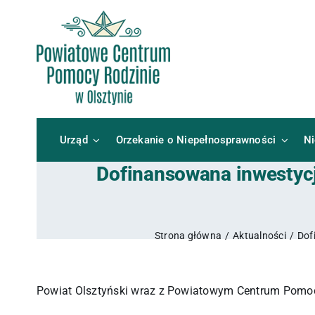
Przejdź
do
zawartości
Urząd
Orzekanie o Niepełnosprawności
N
Dofinansowana inwestycj
Strona główna
Aktualności
Dof
Powiat Olsztyński wraz z Powiatowym Centrum Pomocy R