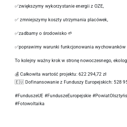
✅zwiększymy wykorzystanie energii z OZE,
✅ zmniejszymy koszty utrzymania placówek,
✅zadbamy o środowisko 🌱
✅poprawimy warunki funkcjonowania wychowanków Dom
To kolejny ważny krok w stronę nowoczesnego, ekolog
💰 Całkowita wartość projektu: 622 294,72 zł
🇪🇺 Dofinansowanie z Funduszy Europejskich: 528 95
#FunduszeUE #FunduszeEuropejskie #PowiatOlsztyńsk
#Fotowoltaika