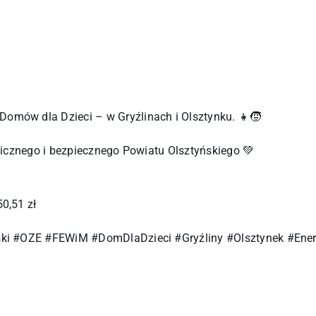
ów dla Dzieci – w Gryźlinach i Olsztynku. 👧🧒
icznego i bezpiecznego Powiatu Olsztyńskiego 💚
0,51 zł
i #OZE #FEWiM #DomDlaDzieci #Gryźliny #Olsztynek #Energ