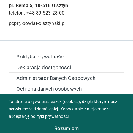
pl. Bema 5, 10-516 Olsztyn
telefon: +48 89 523 28 00
pcpr@powiat-olsztynski.pl
Polityka prywatności
Deklaracja dostępności
Administrator Danych Osobowych
Ochrona danych osobowych
Zamówienia publiczne
Ta strona używa ciasteczek (cookies), dzięki którym nasz
serwis może działać lepiej. Korzystanie z niej oznacza
akceptację polityki prywatności.
Copyright © 2024 Powiatowe Centrum Pomocy Rodzinie w
Olsztynie. All rights reserved. Realizacja:
Internet Arts
Rozumiem