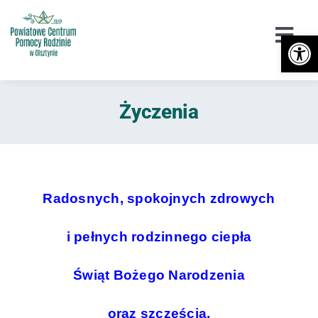
Przejdź
do
Otwórz 
Togg
zawartości
Navi
Urząd
Życzenia
Orzekanie o Niepełnosprawności
Niepełnosprawność
DPS / Cudzoziemcy
Radosnych, spokojnych zdrowych
Piecza zastępcza
i pełnych rodzinnego ciepła
Przeciwdziałanie przemocy
Świąt Bożego Narodzenia
Wsparcie
oraz szczęścia,