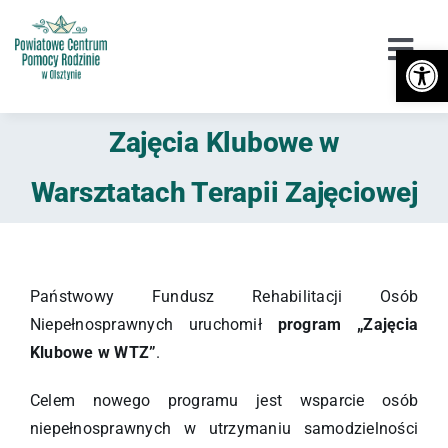
Przejdź
do
Otwórz 
Togg
zawartości
Navi
Urząd
Zajęcia Klubowe w
Orzekanie o Niepełnosprawności
Warsztatach Terapii Zajęciowej
Niepełnosprawność
DPS / Cudzoziemcy
Państwowy Fundusz Rehabilitacji Osób
Niepełnosprawnych uruchomił
program „Zajęcia
Piecza zastępcza
Klubowe w WTZ”
.
Przeciwdziałanie przemocy
Celem nowego programu jest wsparcie osób
niepełnosprawnych w utrzymaniu samodzielności
Wsparcie