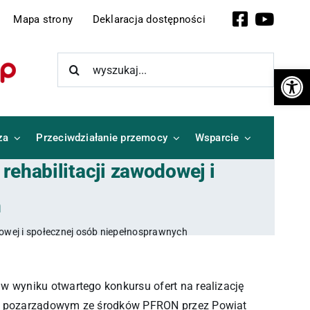
Facebook
YouTub
Mapa strony
Deklaracja dostępności
Szukaj
Otwórz 
za
Przeciwdziałanie przemocy
Wsparcie
rehabilitacji zawodowej i
h
odowej i społecznej osób niepełnosprawnych
w wyniku otwartego konkursu ofert na realizację
jom pozarządowym ze środków PFRON przez Powiat