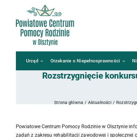
Przejdź
do
zawartości
Urząd
Orzekanie o Niepełnosprawności
N
Rozstrzygnięcie konkursu
Strona główna
Aktualności
Rozstrzygn
Powiatowe Centrum Pomocy Rodzinie w Olsztynie infor
zadań z zakresu rehabilitacji zawodowej i społeczn