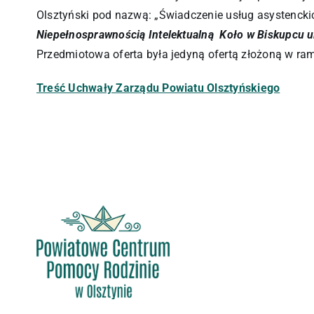
Olsztyński pod nazwą: „Świadczenie usług asystencki
Niepełnosprawnością Intelektualną Koło w Biskupcu u
Przedmiotowa oferta była jedyną ofertą złożoną w ra
Treść Uchwały Zarządu Powiatu Olsztyńskiego