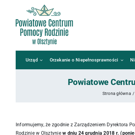
Przejdź
do
zawartości
Urząd
Orzekanie o Niepełnosprawności
N
Powiatowe Centru
Strona główna
Informujemy, że zgodnie z Zarządzeniem Dyrektora P
Rodzinie w Olsztynie
w dniu 24 grudnia 2018 r. (poni