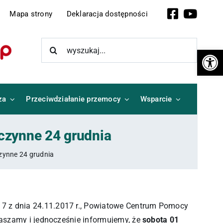
Facebook
YouTub
Mapa strony
Deklaracja dostępności
Szukaj
Otwórz 
za
Przeciwdziałanie przemocy
Wsparcie
czynne 24 grudnia
zynne 24 grudnia
7 z dnia 24.11.2017 r., Powiatowe Centrum Pomocy
raszamy i jednocześnie informujemy, że
sobota 01