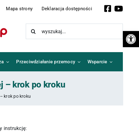
Facebook
YouTub
Mapa strony
Deklaracja dostępności
Szukaj
Otwórz 
za
Przeciwdziałanie przemocy
Wsparcie
j – krok po kroku
 – krok po kroku
 instrukcję: