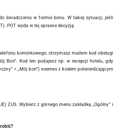
o świadczenia w formie bonu. W takiej sytuacji, jeśli
OT). POT wyda w tej sprawie decyzję.
r telefonu komórkowego, otrzymasz mailem kod obsługi
j Bon”. Kod ten podajesz np. w recepcji hotelu, gdy
styczny” > „Mój bon”) esemes z kodem potwierdzającym
PUE) ZUS. Wybierz z górnego menu zakładkę „Ogólny” i
robić?