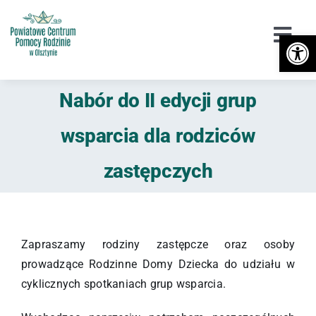
Przejdź
do
Otwórz 
Togg
zawartości
Navi
Urząd
Nabór do II edycji grup
Orzekanie o Niepełnosprawności
wsparcia dla rodziców
Niepełnosprawność
zastępczych
DPS / Cudzoziemcy
Piecza zastępcza
Zapraszamy rodziny zastępcze oraz osoby
prowadzące Rodzinne Domy Dziecka do udziału w
Przeciwdziałanie przemocy
cyklicznych spotkaniach grup wsparcia.
Wsparcie