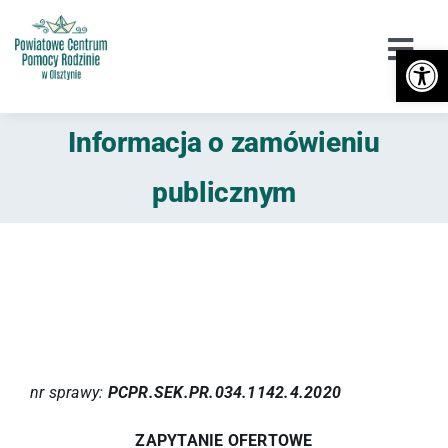
Przejdź
do
Otwórz 
Togg
zawartości
Navi
Urząd
Informacja o zamówieniu
Orzekanie o Niepełnosprawności
publicznym
Niepełnosprawność
DPS / Cudzoziemcy
Piecza zastępcza
Przeciwdziałanie przemocy
nr sprawy:
PCPR.SEK.PR.034.1142.4.2020
Wsparcie
ZAPYTANIE OFERTOWE