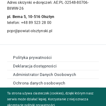
Adres skrzynki e-doręczeń: AE:PL-32548-80706-
BIIWW-26
pl. Bema 5, 10-516 Olsztyn
telefon: +48 89 523 28 00
pcpr@powiat-olsztynski.pl
Polityka prywatności
Deklaracja dostępności
Administrator Danych Osobowych
Ochrona danych osobowych
Zamówienia publiczne
Ta strona używa ciasteczek (cookies), dzięki którym nasz
serwis może działać lepiej. Korzystanie z niej oznacza
akceptację polityki prywatności.