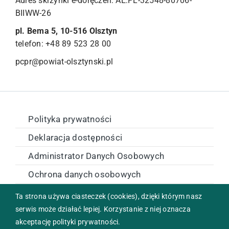
Adres skrzynki e-doręczeń: AE:PL-32548-80706-
BIIWW-26
pl. Bema 5, 10-516 Olsztyn
telefon: +48 89 523 28 00
pcpr@powiat-olsztynski.pl
Polityka prywatności
Deklaracja dostępności
Administrator Danych Osobowych
Ochrona danych osobowych
Zamówienia publiczne
Ta strona używa ciasteczek (cookies), dzięki którym nasz
serwis może działać lepiej. Korzystanie z niej oznacza
akceptację polityki prywatności.
Copyright © 2024 Powiatowe Centrum Pomocy Rodzinie w