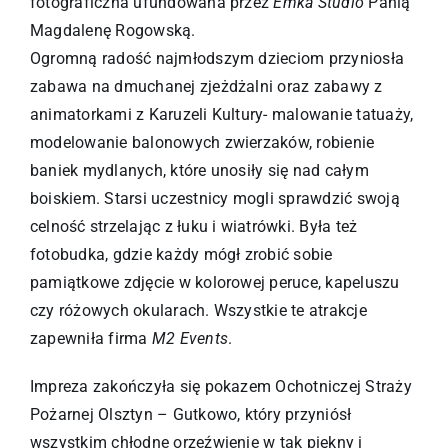
fotograficzna ufundowana przez
Emka Studio
Panią
Magdalenę Rogowską.
Ogromną radość najmłodszym dzieciom przyniosła
zabawa na dmuchanej zjeżdżalni oraz zabawy z
animatorkami z Karuzeli Kultury- malowanie tatuaży,
modelowanie balonowych zwierzaków, robienie
baniek mydlanych, które unosiły się nad całym
boiskiem. Starsi uczestnicy mogli sprawdzić swoją
celność strzelając z łuku i wiatrówki. Była też
fotobudka, gdzie każdy mógł zrobić sobie
pamiątkowe zdjęcie w kolorowej peruce, kapeluszu
czy różowych okularach. Wszystkie te atrakcje
zapewniła firma
M2 Events
.
Impreza zakończyła się pokazem Ochotniczej Straży
Pożarnej Olsztyn – Gutkowo, który przyniósł
wszystkim chłodne orzeźwienie w tak piękny i