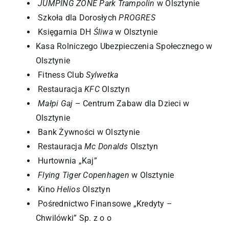
JUMPING ZONE Park Trampolin
w Olsztynie
Szkoła dla Dorosłych
PROGRES
Księgarnia DH
Śliwa
w Olsztynie
Kasa Rolniczego Ubezpieczenia Społecznego w
Olsztynie
Fitness Club
Sylwetka
Restauracja
KFC
Olsztyn
Małpi Gaj
– Centrum Zabaw dla Dzieci w
Olsztynie
Bank Żywności w Olsztynie
Restauracja
Mc Donalds
Olsztyn
Hurtownia „Kaj”
Flying Tiger Copenhagen
w Olsztynie
Kino
Helios
Olsztyn
Pośrednictwo Finansowe „Kredyty –
Chwilówki” Sp. z o o