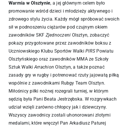
Warmia w Olsztynie
, a jej głównym celem było
promowanie wśród dzieci i młodzieży aktywnego i
zdrowego stylu życia. Każdy mógł spróbować swoich
sił w podnoszeniu ciężarów pod czujnym okiem
zawodników SKF
Zjednoczeni
Olsztyn, zobaczyć
pokazy przygotowane przez zawodników boksu z
Uczniowskiego Klubu Sportów Walki
PIRS
Powiatu
Olsztyńskiego oraz zawodników MMA ze Szkoły
Sztuk Walki
Arrachion
Olsztyn, a także poznać
zasady gry w rugby i potrenować rzuty jajowatą piłką
wspólnie z zawodnikami Rubgy Team Olsztyn.
Miłośnicy piłki nożnej rozegrali turniej, w którym
sędzią była Pani Beata Jestrzębska. W rozgrywkach
udział wzięli zarówno chłopcy jak i dziewczyny.
Wszyscy zawodnicy zostali uhonorowani złotymi
medalami, które wręczył Pan Arkadiusz Paturej