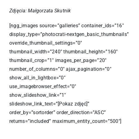
Zdjęcia: Małgorzata Skutnik
[ngg_images source=”galleries” container_ids=”16″
display_type=”photocrati-nextgen_basic_thumbnails”
override_thumbnail_settings=”0″
thumbnail_width=”240″ thumbnail_height=”160″
thumbnail_crop=”1″ images_per_page=”20″
number_of_columns=”0″ ajax_pagination=”0″
show_all_in_lightbox=”0″
use_imagebrowser_effect=”0″
show_slideshow_link=”1″
slideshow_link_text=”[Pokaz zdjęć]”
order_by=”sortorder” order_direction=”ASC”
returns=”included” maximum_entity_count=”500″]