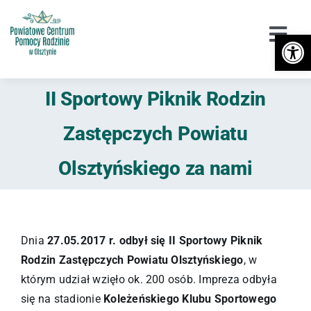
Przejdź
do
Otwórz 
Togg
zawartości
Navi
Urząd
II Sportowy Piknik Rodzin
Orzekanie o Niepełnosprawności
Zastępczych Powiatu
Niepełnosprawność
Olsztyńskiego za nami
DPS / Cudzoziemcy
Piecza zastępcza
Dnia
27.05.2017 r. odbył się II Sportowy Piknik
Rodzin Zastępczych Powiatu Olsztyńskiego
, w
Przeciwdziałanie przemocy
którym udział wzięło ok. 200 osób. Impreza odbyła
się na stadionie
Koleżeńskiego Klubu Sportowego
Wsparcie