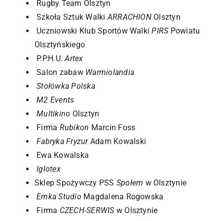
Rugby Team Olsztyn
Szkoła Sztuk Walki
ARRACHION
Olsztyn
Uczniowski Klub Sportów Walki
PIRS
Powiatu
Olsztyńskiego
P.P.H.U.
Artex
Salon zabaw
Warmiolandia
Stołówka Polska
M2 Events
Multikino
Olsztyn
Firma
Rubikon
Marcin Foss
Fabryka Fryzur
Adam Kowalski
Ewa Kowalska
Iglotex
Sklep Spożywczy PSS
Społem
w Olsztynie
Emka Studio
Magdalena Rogowska
Firma
CZECH-SERWIS
w Olsztynie