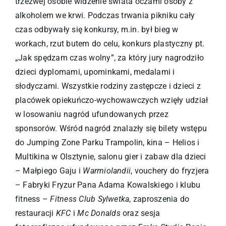
trzeźwej osobie widzenie świata oczami osoby z
alkoholem we krwi. Podczas trwania pikniku cały
czas odbywały się konkursy, m.in. był bieg w
workach, rzut butem do celu, konkurs plastyczny pt.
„Jak spędzam czas wolny”, za który jury nagrodziło
dzieci dyplomami, upominkami, medalami i
słodyczami. Wszystkie rodziny zastępcze i dzieci z
placówek opiekuńczo-wychowawczych wzięły udział
w losowaniu nagród ufundowanych przez
sponsorów. Wśród nagród znalazły się bilety wstępu
do Jumping Zone Parku Trampolin, kina – Helios i
Multikina w Olsztynie, salonu gier i zabaw dla dzieci
– Małpiego Gaju i
Warmiolandii
, vouchery do fryzjera
– Fabryki Fryzur Pana Adama Kowalskiego i klubu
fitness –
Fitness Club Sylwetka
, zaproszenia do
restauracji
KFC
i
Mc Donalds
oraz sesja