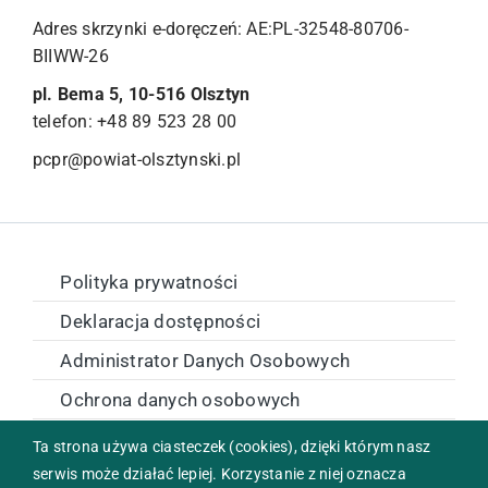
Adres skrzynki e-doręczeń: AE:PL-32548-80706-
BIIWW-26
pl. Bema 5, 10-516 Olsztyn
telefon: +48 89 523 28 00
pcpr@powiat-olsztynski.pl
Polityka prywatności
Deklaracja dostępności
Administrator Danych Osobowych
Ochrona danych osobowych
Zamówienia publiczne
Ta strona używa ciasteczek (cookies), dzięki którym nasz
serwis może działać lepiej. Korzystanie z niej oznacza