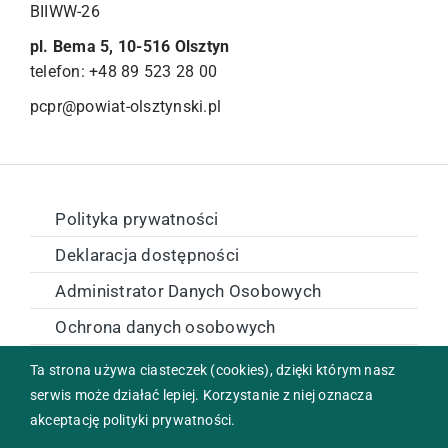
BIIWW-26
pl. Bema 5, 10-516 Olsztyn
telefon: +48 89 523 28 00
pcpr@powiat-olsztynski.pl
Polityka prywatności
Deklaracja dostępności
Administrator Danych Osobowych
Ochrona danych osobowych
Zamówienia publiczne
Ta strona używa ciasteczek (cookies), dzięki którym nasz
serwis może działać lepiej. Korzystanie z niej oznacza
akceptację polityki prywatności.
Copyright © 2024 Powiatowe Centrum Pomocy Rodzinie w
Olsztynie. All rights reserved. Realizacja:
Internet Arts