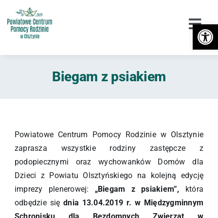
Przejdź
do
Otwórz 
Togg
zawartości
Navi
Urząd
Biegam z psiakiem
Orzekanie o Niepełnosprawności
Niepełnosprawność
DPS / Cudzoziemcy
Powiatowe Centrum Pomocy Rodzinie w Olsztynie
zaprasza wszystkie rodziny zastępcze z
Piecza zastępcza
podopiecznymi oraz wychowanków Domów dla
Dzieci z Powiatu Olsztyńskiego na kolejną edycję
Przeciwdziałanie przemocy
imprezy plenerowej:
„
Biegam z psiakiem
”
,
która
odbędzie się
dnia 13.04.2019 r. w Międzygminnym
Wsparcie
Schronisku dla Bezdomnych Zwierząt w