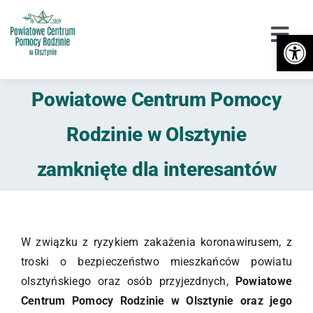
Przejdź
do
Otwórz 
Togg
zawartości
Navi
Urząd
Powiatowe Centrum Pomocy
Orzekanie o Niepełnosprawności
Rodzinie w Olsztynie
Niepełnosprawność
zamknięte dla interesantów
DPS / Cudzoziemcy
Piecza zastępcza
W związku z ryzykiem zakażenia koronawirusem, z
troski o bezpieczeństwo mieszkańców powiatu
Przeciwdziałanie przemocy
olsztyńskiego oraz osób przyjezdnych,
Powiatowe
Centrum Pomocy Rodzinie w Olsztynie oraz jego
Wsparcie